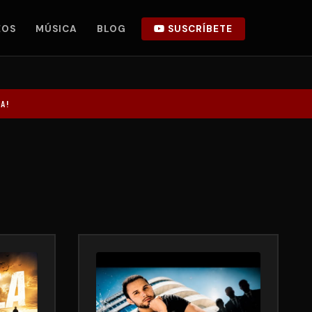
EOS
MÚSICA
BLOG
SUSCRÍBETE
A!