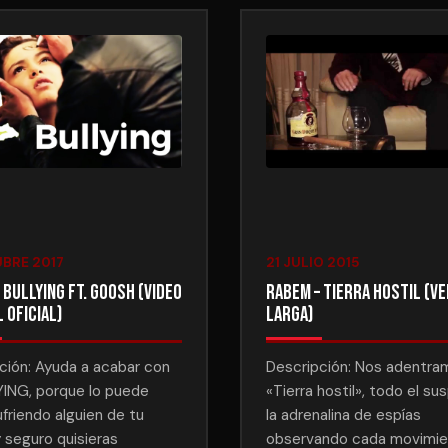
UBRE 2017
21 JULIO 2015
 Bullying ft. Goosh (Video
Rabem – Tierra hostil (V
 Oficial)
Larga)
ción: Ayuda a acabar con
Descripción: Nos adentra
YING, porque lo puede
«Tierra hostil», todo el s
ufriendo alguien de tu
la adrenalina de espías
y seguro quisieras
observando cada movimie