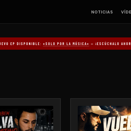
NOTICIAS
VÍD
UEVO EP DISPONIBLE:
«SOLO POR LA MÚSICA»
— ¡ESCÚCHALO AHOR