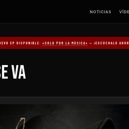
NOTICIAS
VÍD
UEVO EP DISPONIBLE:
«SOLO POR LA MÚSICA»
— ¡ESCÚCHALO AHOR
se va