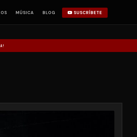
EOS
MÚSICA
BLOG
SUSCRÍBETE
A!